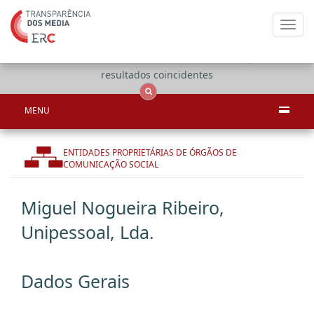
Toggl
navig
Apenas
OCS
Entidades
Tudo
resultados coincidentes
MENU
ENTIDADES PROPRIETÁRIAS DE ÓRGÃOS DE
COMUNICAÇÃO SOCIAL
Miguel Nogueira Ribeiro,
Unipessoal, Lda.
Dados Gerais