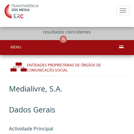
Toggl
navig
Apenas
OCS
Entidades
Tudo
resultados coincidentes
MENU
ENTIDADES PROPRIETÁRIAS DE ÓRGÃOS DE
COMUNICAÇÃO SOCIAL
Medialivre, S.A.
Dados Gerais
Actividade Principal