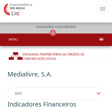
Toggl
navig
Apenas
OCS
Entidades
Tudo
resultados coincidentes
MENU
ENTIDADES PROPRIETÁRIAS DE ÓRGÃOS DE
COMUNICAÇÃO SOCIAL
Medialivre, S.A.
Indicadores Financeiros