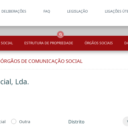
DELIBERAÇÕES
FAQ
LEGISLAÇÃO
LIGAÇÕES ÚT
Apenas resultados coincide
OCS
Entidades
Tudo
 SOCIAL
ESTRUTURA DE PROPRIEDADE
ÓRGÃOS SOCIAIS
D
E ÓRGÃOS DE COMUNICAÇÃO SOCIAL
ial, Lda.
Distrito
ial
Outra