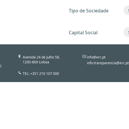
Tipo de Sociedade
Capital Social
Avenida 24 de Julho 58,
info@erc.pt
1200-869 Lisboa
info.transparencia@erc.pt
O
TEL: +351 210 107 000