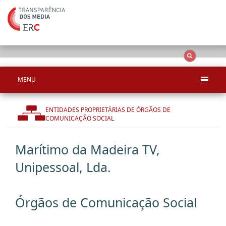
Ape
OCS
Entidades
Tudo
MENU
ENTIDADES PROPRIETÁRIAS DE ÓRGÃOS DE
COMUNICAÇÃO SOCIAL
Marítimo da Madeira TV,
Unipessoal, Lda.
Órgãos de Comunicação Social