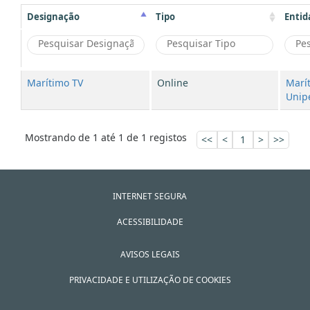
Designação
Tipo
Entid
Marítimo TV
Online
Marí
Unipe
Mostrando de 1 até 1 de 1 registos
<<
<
1
>
>>
INTERNET SEGURA
ACESSIBILIDADE
AVISOS LEGAIS
PRIVACIDADE E UTILIZAÇÃO DE COOKIES