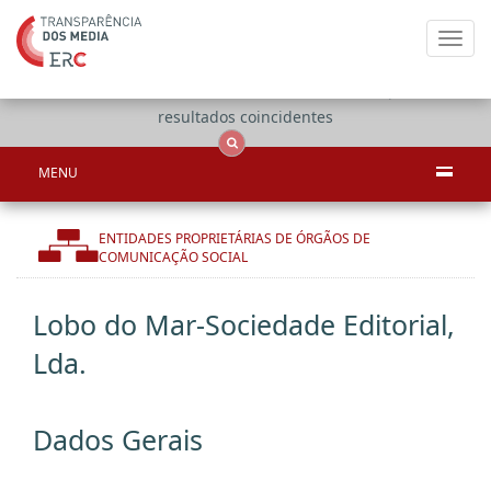
Toggl
navig
Apenas
OCS
Entidades
Tudo
resultados coincidentes
MENU
ENTIDADES PROPRIETÁRIAS DE ÓRGÃOS DE
COMUNICAÇÃO SOCIAL
Lobo do Mar-Sociedade Editorial,
Lda.
Dados Gerais