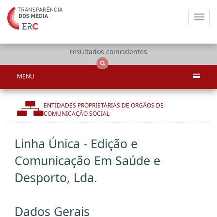
Toggl
navig
Apenas
OCS
Entidades
Tudo
resultados coincidentes
MENU
ENTIDADES PROPRIETÁRIAS DE ÓRGÃOS DE
COMUNICAÇÃO SOCIAL
Linha Única - Edição e
Comunicação Em Saúde e
Desporto, Lda.
Dados Gerais