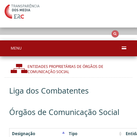
Ape
OCS
Entidades
Tudo
MENU
ENTIDADES PROPRIETÁRIAS DE ÓRGÃOS DE
COMUNICAÇÃO SOCIAL
Liga dos Combatentes
Órgãos de Comunicação Social
Designação
Tipo
Entid