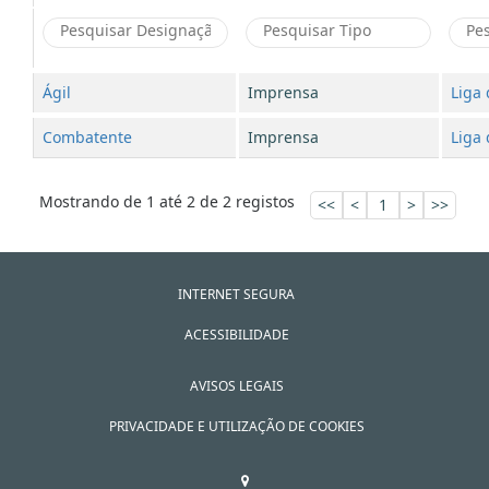
Ágil
Imprensa
Liga
Combatente
Imprensa
Liga
Mostrando de 1 até 2 de 2 registos
<<
<
1
>
>>
INTERNET SEGURA
ACESSIBILIDADE
AVISOS LEGAIS
PRIVACIDADE E UTILIZAÇÃO DE COOKIES