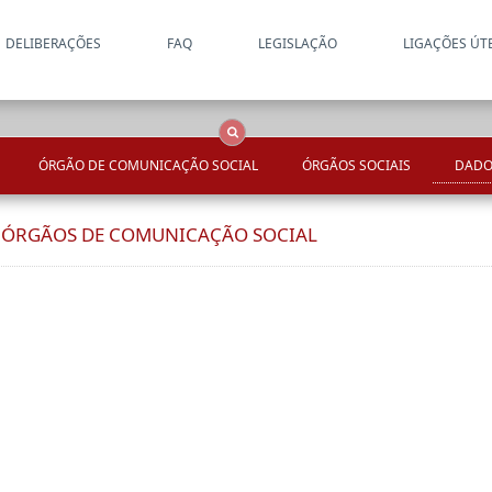
DELIBERAÇÕES
FAQ
LEGISLAÇÃO
LIGAÇÕES ÚT
Apenas resultados coincide
OCS
Entidades
Tudo
ÓRGÃO DE COMUNICAÇÃO SOCIAL
ÓRGÃOS SOCIAIS
DADO
E ÓRGÃOS DE COMUNICAÇÃO SOCIAL