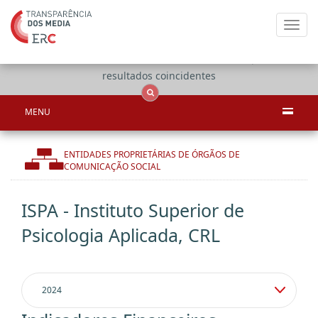
Toggl
navig
Apenas
OCS
Entidades
Tudo
resultados coincidentes
MENU
ENTIDADES PROPRIETÁRIAS DE ÓRGÃOS DE
COMUNICAÇÃO SOCIAL
ISPA - Instituto Superior de
Psicologia Aplicada, CRL