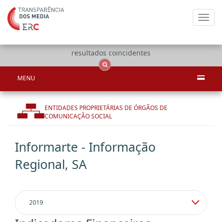
Toggl
navig
Apenas
OCS
Entidades
Tudo
resultados coincidentes
MENU
ENTIDADES PROPRIETÁRIAS DE ÓRGÃOS DE
COMUNICAÇÃO SOCIAL
Informarte - Informação
Regional, SA