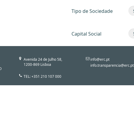
Tipo de Sociedade
Capital Social
Avenida 24 de Julho 58,
info@erc.pt
1200-869 Lisboa
info.transparencia@erc.pt
O
TEL: +351 210 107 000