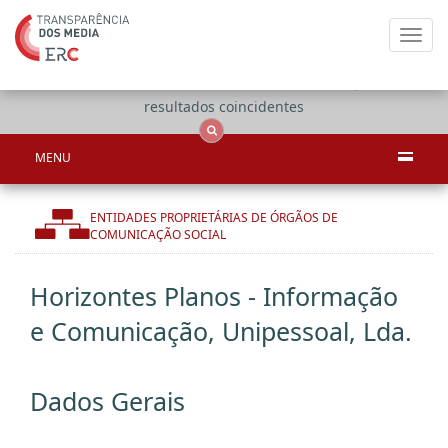
Toggl
navig
Apenas
OCS
Entidades
Tudo
resultados coincidentes
MENU
ENTIDADES PROPRIETÁRIAS DE ÓRGÃOS DE
COMUNICAÇÃO SOCIAL
Horizontes Planos - Informação
e Comunicação, Unipessoal, Lda.
Dados Gerais