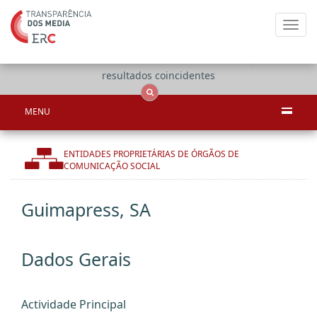
Toggl
navig
Apenas
OCS
Entidades
Tudo
resultados coincidentes
MENU
ENTIDADES PROPRIETÁRIAS DE ÓRGÃOS DE
COMUNICAÇÃO SOCIAL
Guimapress, SA
Dados Gerais
Actividade Principal