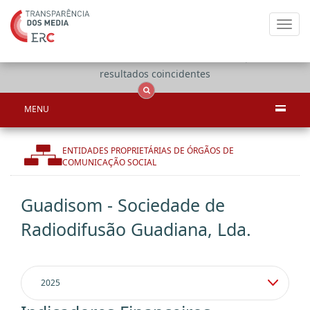
Toggl
navig
Apenas
OCS
Entidades
Tudo
resultados coincidentes
MENU
ENTIDADES PROPRIETÁRIAS DE ÓRGÃOS DE
COMUNICAÇÃO SOCIAL
Guadisom - Sociedade de
Radiodifusão Guadiana, Lda.