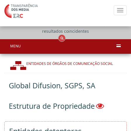
Toggl
navig
Apenas
OCS
Entidades
Tudo
resultados coincidentes
MENU
ENTIDADES DE ÓRGÃOS DE COMUNICAÇÃO SOCIAL
Global Difusion, SGPS, SA
Estrutura de Propriedade