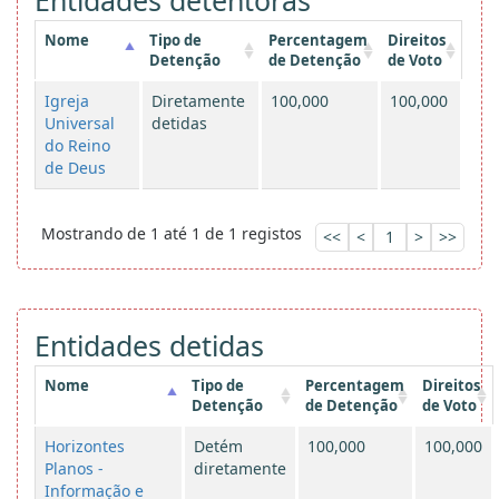
Entidades detentoras
Nome
Tipo de
Percentagem
Direitos
Detenção
de Detenção
de Voto
Igreja
Diretamente
100,000
100,000
Universal
detidas
do Reino
de Deus
Mostrando de 1 até 1 de 1 registos
<<
<
1
>
>>
Entidades detidas
Nome
Tipo de
Percentagem
Direitos
Detenção
de Detenção
de Voto
Horizontes
Detém
100,000
100,000
Planos -
diretamente
Informação e