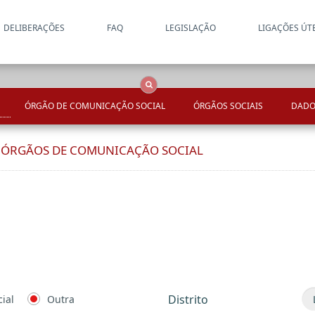
DELIBERAÇÕES
FAQ
LEGISLAÇÃO
LIGAÇÕES ÚT
Apenas resultados coincide
OCS
Entidades
Tudo
ÓRGÃO DE COMUNICAÇÃO SOCIAL
ÓRGÃOS SOCIAIS
DADO
E ÓRGÃOS DE COMUNICAÇÃO SOCIAL
Distrito
ial
Outra