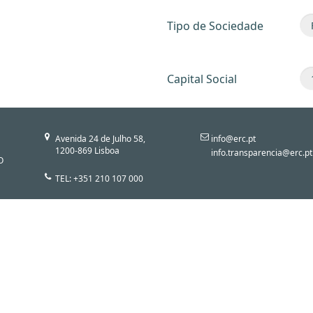
Tipo de Sociedade
Capital Social
Avenida 24 de Julho 58,
info@erc.pt
1200-869 Lisboa
info.transparencia@erc.pt
O
TEL: +351 210 107 000