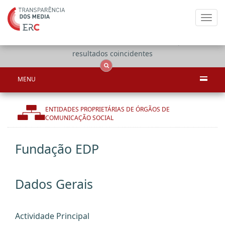
Toggl
navig
Apenas
OCS
Entidades
Tudo
resultados coincidentes
MENU
ENTIDADES PROPRIETÁRIAS DE ÓRGÃOS DE
COMUNICAÇÃO SOCIAL
Fundação EDP
Dados Gerais
Actividade Principal