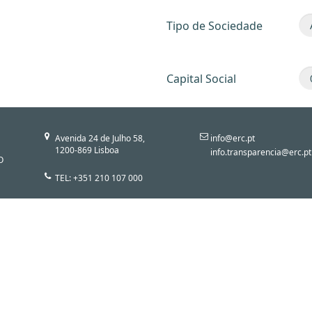
Tipo de Sociedade
Capital Social
Avenida 24 de Julho 58,
info@erc.pt
1200-869 Lisboa
info.transparencia@erc.pt
O
TEL: +351 210 107 000