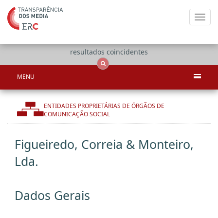
Toggl
navig
Apenas
OCS
Entidades
Tudo
resultados coincidentes
MENU
ENTIDADES PROPRIETÁRIAS DE ÓRGÃOS DE
COMUNICAÇÃO SOCIAL
Figueiredo, Correia & Monteiro,
Lda.
Dados Gerais