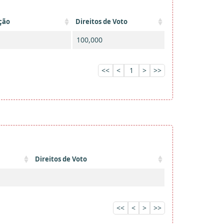
ção
Direitos de Voto
100,000
<<
<
1
>
>>
Direitos de Voto
<<
<
>
>>