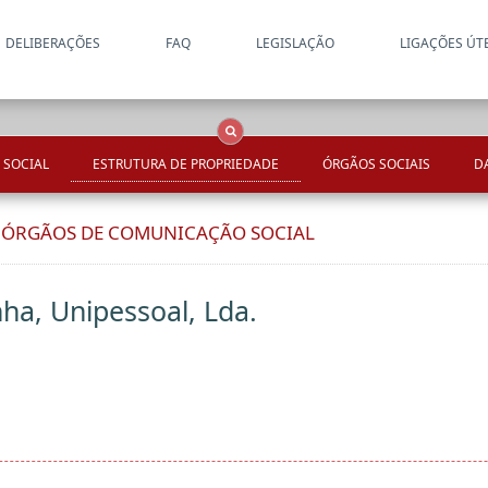
DELIBERAÇÕES
FAQ
LEGISLAÇÃO
LIGAÇÕES ÚT
Apenas resultados coincide
OCS
Entidades
Tudo
 SOCIAL
ESTRUTURA DE PROPRIEDADE
ÓRGÃOS SOCIAIS
D
E ÓRGÃOS DE COMUNICAÇÃO SOCIAL
ha, Unipessoal, Lda.