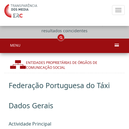
Toggl
navig
Apenas
OCS
Entidades
Tudo
resultados coincidentes
MENU
ENTIDADES PROPRIETÁRIAS DE ÓRGÃOS DE
COMUNICAÇÃO SOCIAL
Federação Portuguesa do Táxi
Dados Gerais
Actividade Principal