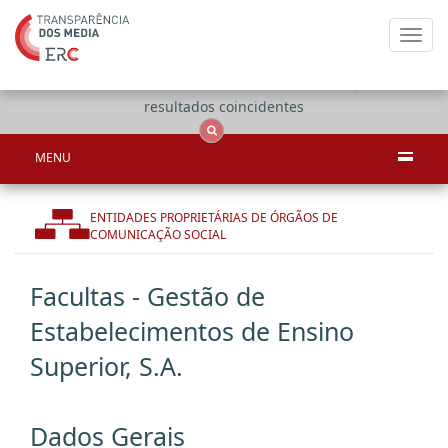
Toggl
navig
Apenas
OCS
Entidades
Tudo
resultados coincidentes
MENU
ENTIDADES PROPRIETÁRIAS DE ÓRGÃOS DE
COMUNICAÇÃO SOCIAL
Facultas - Gestão de
Estabelecimentos de Ensino
Superior, S.A.
Dados Gerais