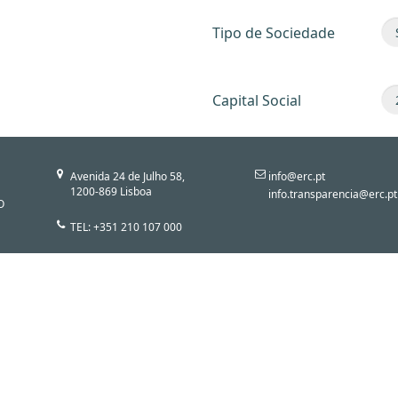
Tipo de Sociedade
Capital Social
Avenida 24 de Julho 58,
info@erc.pt
1200-869 Lisboa
info.transparencia@erc.pt
O
TEL: +351 210 107 000