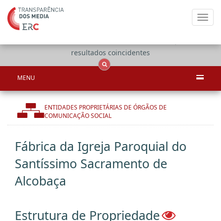
Toggl
navig
Apenas
OCS
Entidades
Tudo
resultados coincidentes
MENU
ENTIDADES PROPRIETÁRIAS DE ÓRGÃOS DE
COMUNICAÇÃO SOCIAL
Fábrica da Igreja Paroquial do
Santíssimo Sacramento de
Alcobaça
Estrutura de Propriedade