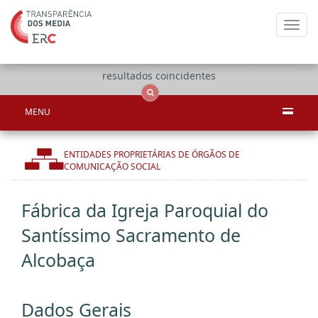
Toggl
navig
Apenas
OCS
Entidades
Tudo
resultados coincidentes
MENU
ENTIDADES PROPRIETÁRIAS DE ÓRGÃOS DE
COMUNICAÇÃO SOCIAL
Fábrica da Igreja Paroquial do
Santíssimo Sacramento de
Alcobaça
Dados Gerais