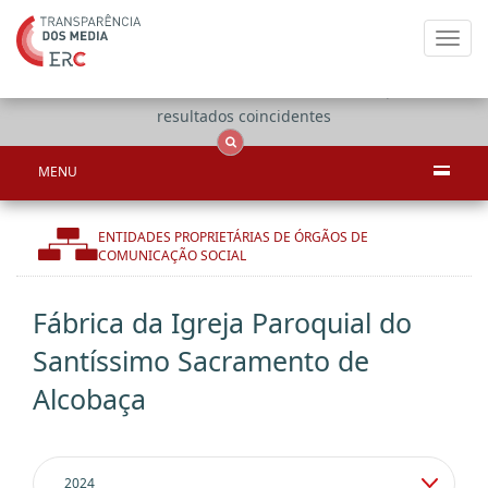
Toggl
navig
Apenas
OCS
Entidades
Tudo
resultados coincidentes
MENU
ENTIDADES PROPRIETÁRIAS DE ÓRGÃOS DE
COMUNICAÇÃO SOCIAL
Fábrica da Igreja Paroquial do
Santíssimo Sacramento de
Alcobaça