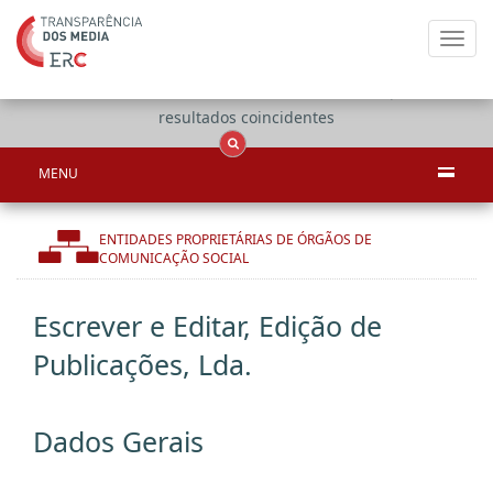
Toggl
navig
Apenas
OCS
Entidades
Tudo
resultados coincidentes
MENU
ENTIDADES PROPRIETÁRIAS DE ÓRGÃOS DE
COMUNICAÇÃO SOCIAL
Escrever e Editar, Edição de
Publicações, Lda.
Dados Gerais