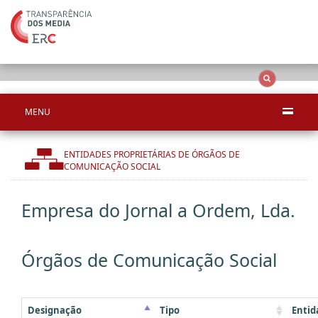
Ape
OCS
Entidades
Tudo
MENU
ENTIDADES PROPRIETÁRIAS DE ÓRGÃOS DE
COMUNICAÇÃO SOCIAL
Empresa do Jornal a Ordem, Lda.
Órgãos de Comunicação Social
Designação
Tipo
Entid