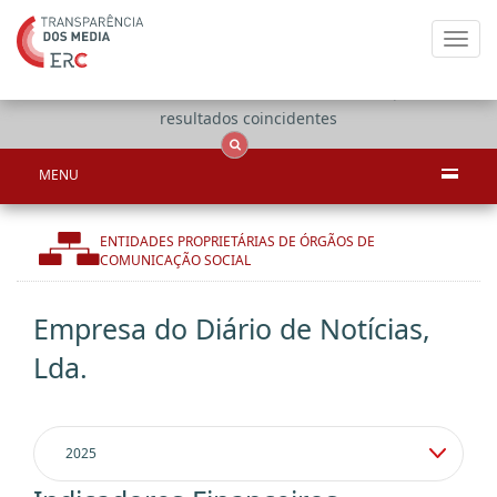
Toggl
navig
Apenas
OCS
Entidades
Tudo
resultados coincidentes
MENU
ENTIDADES PROPRIETÁRIAS DE ÓRGÃOS DE
COMUNICAÇÃO SOCIAL
Empresa do Diário de Notícias,
Lda.