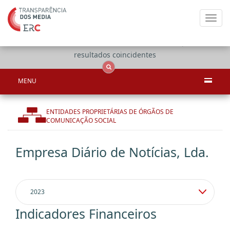
Toggl
navig
Apenas
OCS
Entidades
Tudo
resultados coincidentes
MENU
ENTIDADES PROPRIETÁRIAS DE ÓRGÃOS DE
COMUNICAÇÃO SOCIAL
Empresa Diário de Notícias, Lda.
Indicadores Financeiros