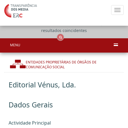
Toggl
navig
Apenas
OCS
Entidades
Tudo
resultados coincidentes
MENU
ENTIDADES PROPRIETÁRIAS DE ÓRGÃOS DE
COMUNICAÇÃO SOCIAL
Editorial Vénus, Lda.
Dados Gerais
Actividade Principal