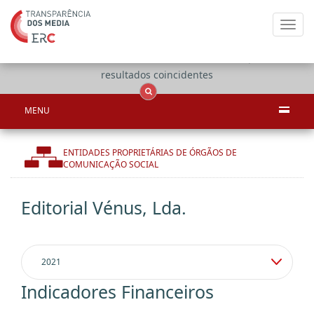
Toggl
navig
Apenas
OCS
Entidades
Tudo
resultados coincidentes
MENU
ENTIDADES PROPRIETÁRIAS DE ÓRGÃOS DE
COMUNICAÇÃO SOCIAL
Editorial Vénus, Lda.
Indicadores Financeiros