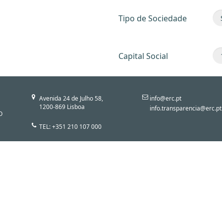
Tipo de Sociedade
Capital Social
Avenida 24 de Julho 58,
info@erc.pt
1200-869 Lisboa
info.transparencia@erc.pt
O
TEL: +351 210 107 000