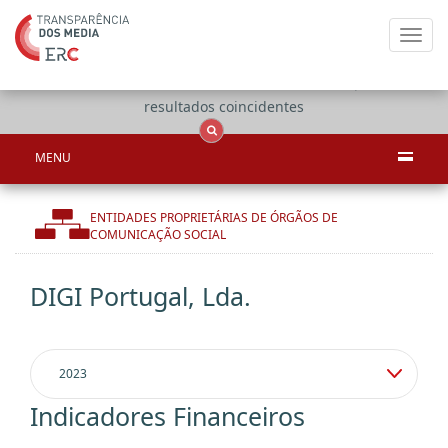
Toggl
navig
Apenas
OCS
Entidades
Tudo
resultados coincidentes
MENU
ENTIDADES PROPRIETÁRIAS DE ÓRGÃOS DE
COMUNICAÇÃO SOCIAL
DIGI Portugal, Lda.
Indicadores Financeiros