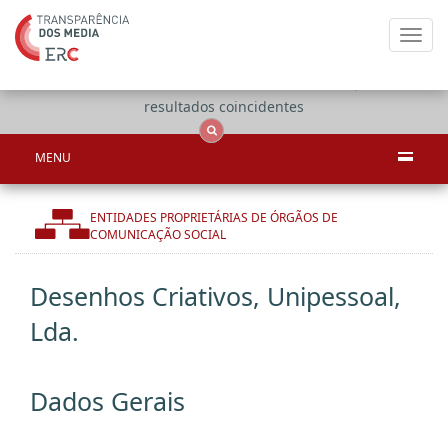
Toggl
navig
Apenas
OCS
Entidades
Tudo
resultados coincidentes
MENU
ENTIDADES PROPRIETÁRIAS DE ÓRGÃOS DE
COMUNICAÇÃO SOCIAL
Desenhos Criativos, Unipessoal,
Lda.
Dados Gerais