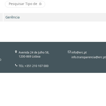
Gerência
Avenida 24 de Julho 58,
info@erc.pt
1200-869 Lisboa
info.transparencia@erc.pt
O
TEL: +351 210 107 000