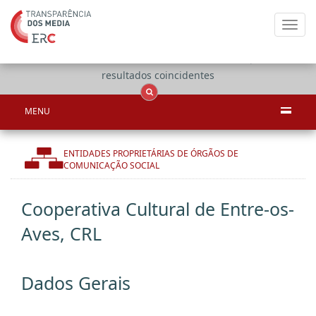
Toggl
navig
Apenas
OCS
Entidades
Tudo
resultados coincidentes
MENU
ENTIDADES PROPRIETÁRIAS DE ÓRGÃOS DE
COMUNICAÇÃO SOCIAL
Cooperativa Cultural de Entre-os-
Aves, CRL
Dados Gerais