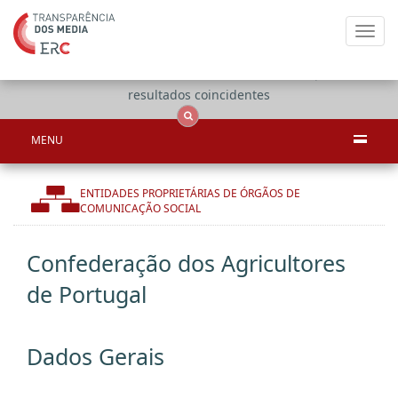
Toggl
navig
Apenas
OCS
Entidades
Tudo
resultados coincidentes
MENU
ENTIDADES PROPRIETÁRIAS DE ÓRGÃOS DE
COMUNICAÇÃO SOCIAL
Confederação dos Agricultores
de Portugal
Dados Gerais