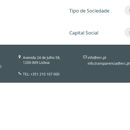
Tipo de Sociedade
Capital Social
Avenida 24 de Julho 58,
info@erc.pt
1200-869 Lisboa
info.transparencia@erc.pt
O
TEL: +351 210 107 000