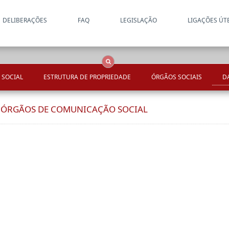
DELIBERAÇÕES
FAQ
LEGISLAÇÃO
LIGAÇÕES ÚT
Apenas resultados coincide
OCS
Entidades
Tudo
 SOCIAL
ESTRUTURA DE PROPRIEDADE
ÓRGÃOS SOCIAIS
D
E ÓRGÃOS DE COMUNICAÇÃO SOCIAL