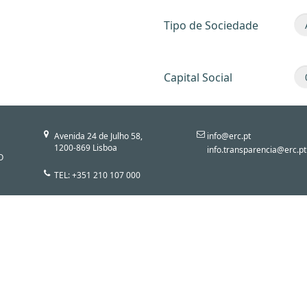
Tipo de Sociedade
Capital Social
Avenida 24 de Julho 58,
info@erc.pt
1200-869 Lisboa
info.transparencia@erc.pt
O
TEL: +351 210 107 000