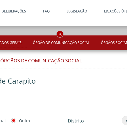
DELIBERAÇÕES
FAQ
LEGISLAÇÃO
LIGAÇÕES ÚT
Apenas resultados coincide
OCS
Entidades
Tudo
ADOS GERAIS
ÓRGÃO DE COMUNICAÇÃO SOCIAL
ÓRGÃOS SOCIAI
E ÓRGÃOS DE COMUNICAÇÃO SOCIAL
de Carapito
Distrito
ial
Outra