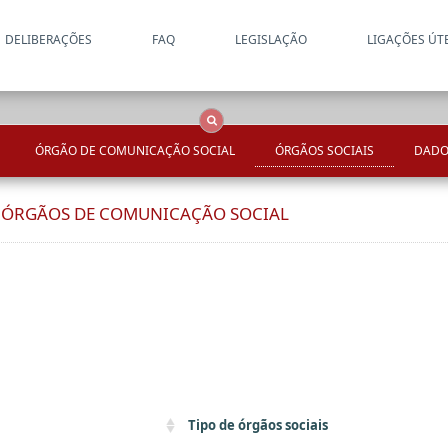
DELIBERAÇÕES
FAQ
LEGISLAÇÃO
LIGAÇÕES ÚT
Apenas resultados coincide
OCS
Entidades
Tudo
ÓRGÃO DE COMUNICAÇÃO SOCIAL
ÓRGÃOS SOCIAIS
DADO
E ÓRGÃOS DE COMUNICAÇÃO SOCIAL
Tipo de órgãos sociais