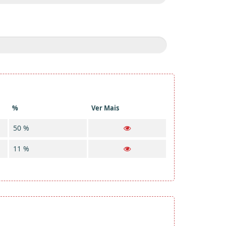
%
Ver Mais
50 %
11 %