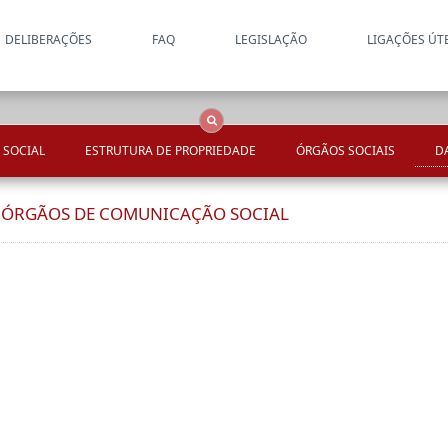
DELIBERAÇÕES
FAQ
LEGISLAÇÃO
LIGAÇÕES ÚT
Apenas resultados coincide
OCS
Entidades
Tudo
 SOCIAL
ESTRUTURA DE PROPRIEDADE
ÓRGÃOS SOCIAIS
D
E ÓRGÃOS DE COMUNICAÇÃO SOCIAL