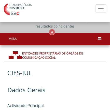
Toggl
navig
Apenas
OCS
Entidades
Tudo
resultados coincidentes
MENU
ENTIDADES PROPRIETÁRIAS DE ÓRGÃOS DE
COMUNICAÇÃO SOCIAL
CIES-IUL
Dados Gerais
Actividade Principal