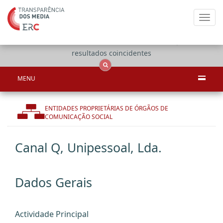
Toggl
navig
Apenas
OCS
Entidades
Tudo
resultados coincidentes
MENU
ENTIDADES PROPRIETÁRIAS DE ÓRGÃOS DE
COMUNICAÇÃO SOCIAL
Canal Q, Unipessoal, Lda.
Dados Gerais
Actividade Principal