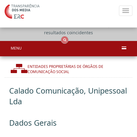
Toggl
navig
Apenas
OCS
Entidades
Tudo
resultados coincidentes
MENU
ENTIDADES PROPRIETÁRIAS DE ÓRGÃOS DE
COMUNICAÇÃO SOCIAL
Calado Comunicação, Unipessoal
Lda
Dados Gerais