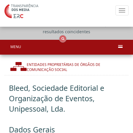
Toggl
navig
Apenas
OCS
Entidades
Tudo
resultados coincidentes
MENU
ENTIDADES PROPRIETÁRIAS DE ÓRGÃOS DE
COMUNICAÇÃO SOCIAL
Bleed, Sociedade Editorial e
Organização de Eventos,
Unipessoal, Lda.
Dados Gerais