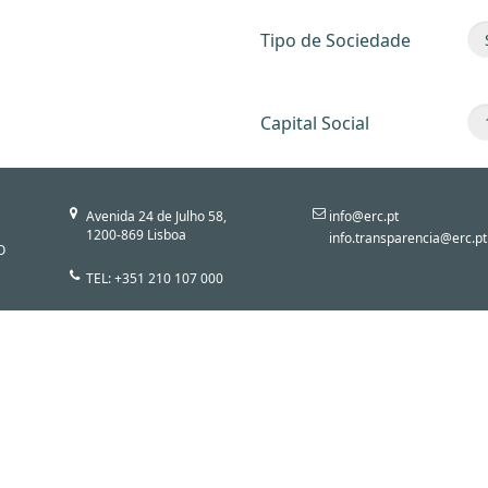
Tipo de Sociedade
Capital Social
Avenida 24 de Julho 58,
info@erc.pt
1200-869 Lisboa
info.transparencia@erc.pt
O
TEL: +351 210 107 000