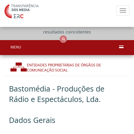
Toggl
navig
Apenas
OCS
Entidades
Tudo
resultados coincidentes
MENU
ENTIDADES PROPRIETÁRIAS DE ÓRGÃOS DE
COMUNICAÇÃO SOCIAL
Bastomédia - Produções de
Rádio e Espectáculos, Lda.
Dados Gerais